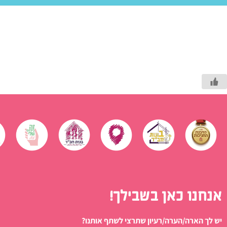
אנחנו כאן בשבילך!
יש לך הארה/הערה/רעיון שתרצי לשתף אותנו?