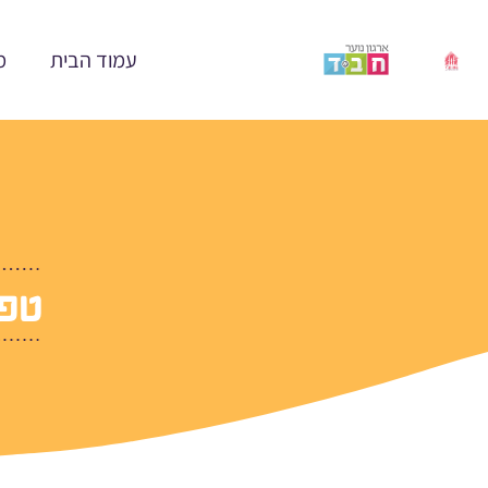
ילוג
תוכן
עמוד הבית
מ
טפס