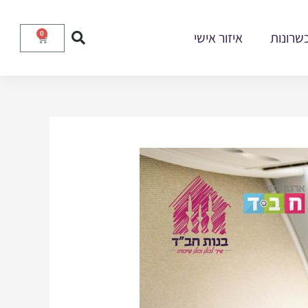
שרונות
איזור אישי
0
עגלת
קניות