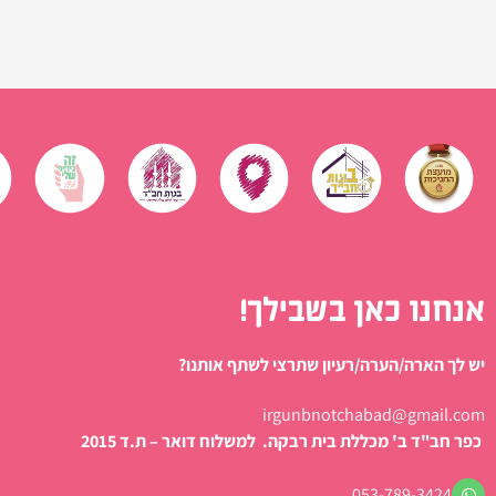
אנחנו כאן בשבילך!
יש לך הארה/הערה/רעיון שתרצי לשתף אותנו?
irgunbnotchabad@gmail.com
כפר חב"ד ב' מכללת בית רבקה. למשלוח דואר – ת.ד 2015
053-789-3424