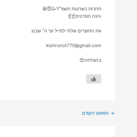
תחרות כשרונות תשפ״ד🥳😇🤩
והנה הפרטים☝️☝️
את התוצרים שלחי למייל עד ה׳ שבט:
kishronot770@gmail.com
בהצלחה😍
→
הפוסט הקודם