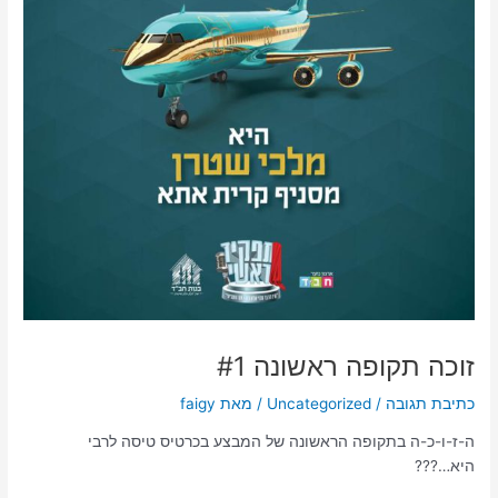
זוכה תקופה ראשונה #1
כתיבת תגובה
/
Uncategorized
/ מאת
faigy
ה-ז-ו-כ-ה בתקופה הראשונה של המבצע בכרטיס טיסה לרבי
היא…???