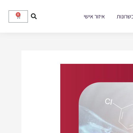
שרונות
איזור אישי
0
עגלת
קניות